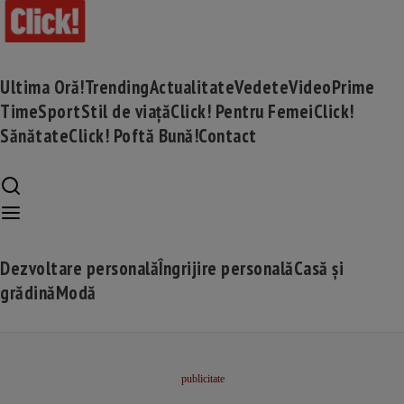
Ultima Oră!
Trending
Actualitate
Vedete
Video
Prime
Time
Sport
Stil de viață
Click! Pentru Femei
Click!
Sănătate
Click! Poftă Bună!
Contact
Dezvoltare personală
Îngrijire personală
Casă și
grădină
Modă