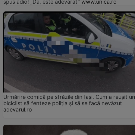
spus adio! „Da, este adevărat”
www.unica.ro
Urmărire comică pe străzile din Iași. Cum a reușit u
biciclist să fenteze poliția și să se facă nevăzut
adevarul.ro