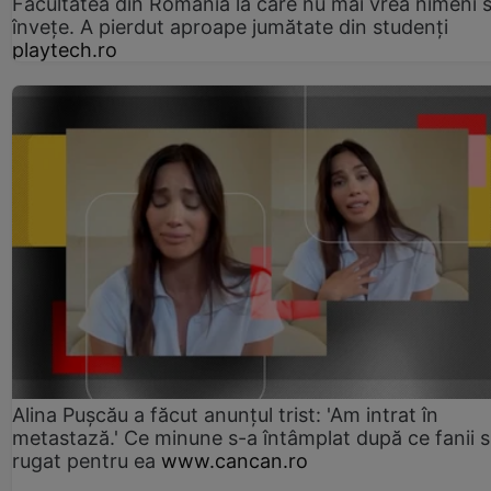
Facultatea din România la care nu mai vrea nimeni 
înveţe. A pierdut aproape jumătate din studenţi
playtech.ro
Alina Pușcău a făcut anunțul trist: 'Am intrat în
metastază.' Ce minune s-a întâmplat după ce fanii 
rugat pentru ea
www.cancan.ro