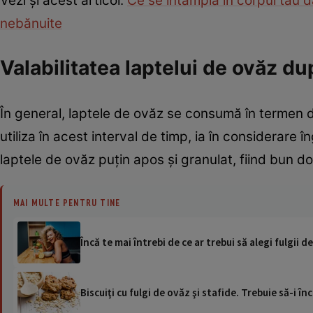
Vezi și acest articol:
Ce se întâmplă în corpul tău d
nebănuite
Valabilitatea laptelui de ovăz d
În general, laptele de ovăz se consumă în termen de
utiliza în acest interval de timp, ia în considerare
laptele de ovăz puțin apos și granulat, fiind bun do
MAI MULTE PENTRU TINE
Încă te mai întrebi de ce ar trebui să alegi fulgii d
Biscuiţi cu fulgi de ovăz şi stafide. Trebuie să-i înc