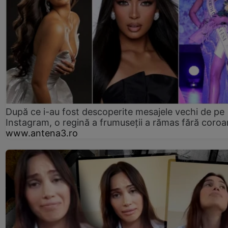
După ce i-au fost descoperite mesajele vechi de pe
Instagram, o regină a frumuseții a rămas fără coro
www.antena3.ro