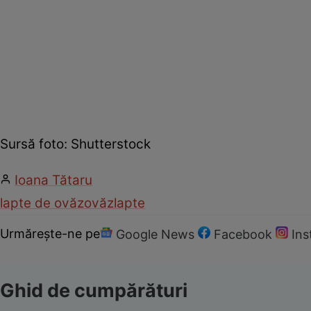
Sursă foto: Shutterstock
Ioana Tătaru
lapte de ovăz
ovăz
lapte
Urmărește-ne pe
Google News
Facebook
In
Ghid de cumpărături