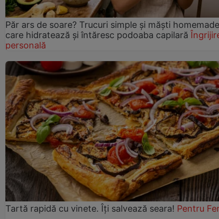
Păr ars de soare? Trucuri simple și măști homemad
care hidratează și întăresc podoaba capilară
Îngrijir
personală
Tartă rapidă cu vinete. Îți salvează seara!
Pentru Fe