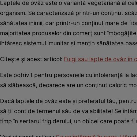
Laptele de ovăz este o variantă vegetariană al cel
organism. Se caracterizază printr-un conținut scă
sănătatea inimii, dar printr-un conținut mare de fibr
majoritatea produselor din comerț sunt îmbogățite 
întăresc sistemul imunitar și mențin sănătatea oas
Citește și acest articol:
Fulgi sau lapte de ovăz în 
Este potrivit pentru persoanele cu intoleranță la la
să slăbească, deoarece are un conținut caloric m
Dacă laptele de ovăz este și preferatul tău, pentr
să ții cont de termenul său de valabilitate! Se înt
timp în sertarul frigiderului, un obicei care poate 