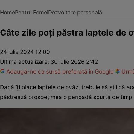
Home
Pentru Femei
Dezvoltare personală
Câte zile poți păstra laptele de
24 iulie 2024 12:00
Ultima actualizare:
30 iulie 2026 2:42
Adaugă-ne ca sursă preferată în Google
Urmă
Dacă îți place laptele de ovăz, trebuie să știi că ace
păstrează prospețimea o perioadă scurtă de timp