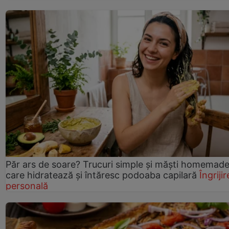
Păr ars de soare? Trucuri simple și măști homemad
care hidratează și întăresc podoaba capilară
Îngrijir
personală