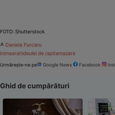
FOTO: Shutterstock
Daniela Purcaru
inima
arahide
ulei de rapita
mazare
Urmărește-ne pe
Google News
Facebook
In
Ghid de cumpărături