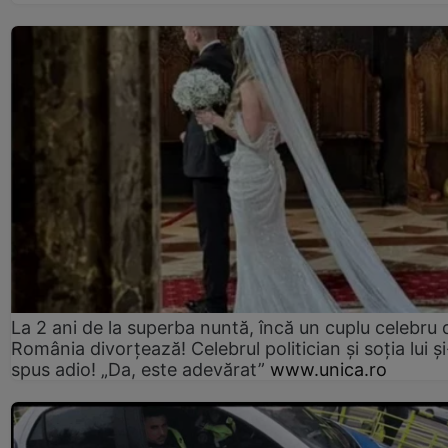
La 2 ani de la superba nuntă, încă un cuplu celebru 
România divorțează! Celebrul politician și soția lui ș
spus adio! „Da, este adevărat”
www.unica.ro