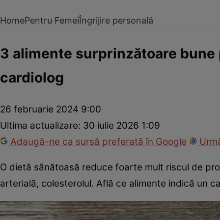
Home
Pentru Femei
Îngrijire personală
3 alimente surprinzătoare bune
cardiolog
26 februarie 2024 9:00
Ultima actualizare:
30 iulie 2026 1:09
Adaugă-ne ca sursă preferată în Google
Urmă
O dietă sănătoasă reduce foarte mult riscul de pr
arterială, colesterolul. Află ce alimente indică un ca