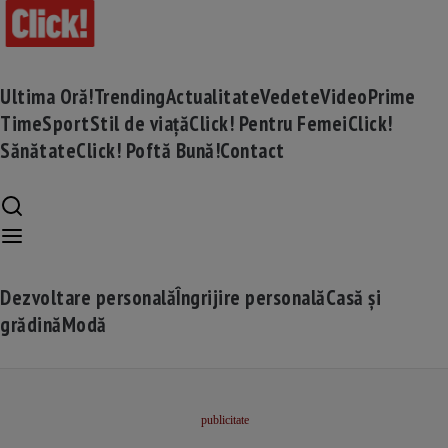
Ultima Oră!
Trending
Actualitate
Vedete
Video
Prime
Time
Sport
Stil de viață
Click! Pentru Femei
Click!
Sănătate
Click! Poftă Bună!
Contact
Dezvoltare personală
Îngrijire personală
Casă și
grădină
Modă