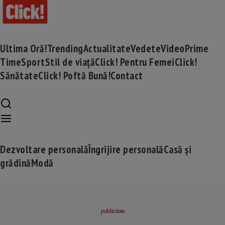
Ultima Oră!
Trending
Actualitate
Vedete
Video
Prime
Time
Sport
Stil de viață
Click! Pentru Femei
Click!
Sănătate
Click! Poftă Bună!
Contact
Dezvoltare personală
Îngrijire personală
Casă și
grădină
Modă