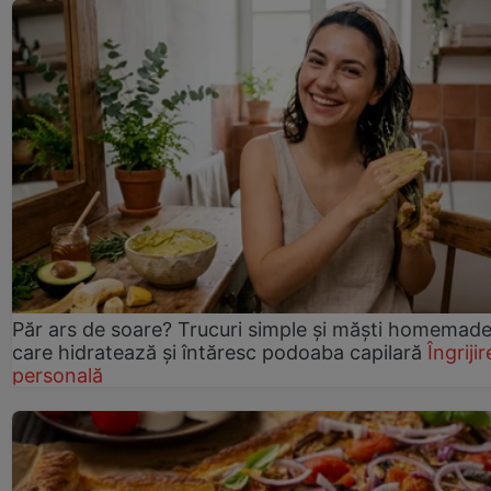
Păr ars de soare? Trucuri simple și măști homemad
care hidratează și întăresc podoaba capilară
Îngrijir
personală