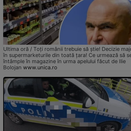
Ultima oră / Toți românii trebuie să știe! Decizie maj
în supermarketurile din toată țara! Ce urmează să s
întâmple în magazine în urma apelului făcut de Ilie
Bolojan
www.unica.ro