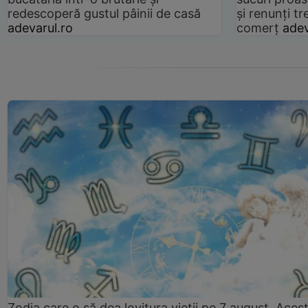
redescoperă gustul pâinii de casă
și renunți tr
adevarul.ro
comerț
adev
Zodia care o să dea lovitura vieții pe 7 august. Aces