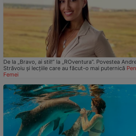
De la „Bravo, ai stil!” la „ROventura”. Povestea Andr
Străvoiu și lecțiile care au făcut-o mai puternică
Pen
Femei