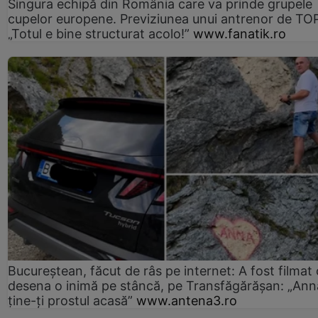
Singura echipă din România care va prinde grupele
cupelor europene. Previziunea unui antrenor de TO
„Totul e bine structurat acolo!”
www.fanatik.ro
Bucureștean, făcut de râs pe internet: A fost filmat
desena o inimă pe stâncă, pe Transfăgărășan: „Ann
ține-ți prostul acasă”
www.antena3.ro