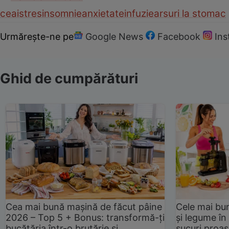
ceai
stres
insomnie
anxietate
infuzie
arsuri la stomac
Urmărește-ne pe
Google News
Facebook
In
Ghid de cumpărături
Cea mai bună mașină de făcut pâine
Cele mai bu
2026 – Top 5 + Bonus: transformă-ți
și legume în
bucătăria într-o brutărie și
sucuri proas