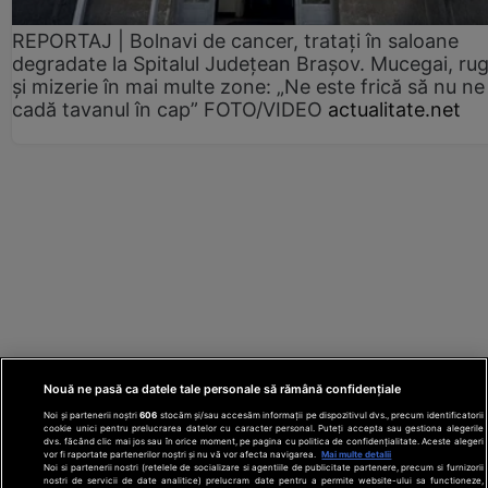
REPORTAJ | Bolnavi de cancer, tratați în saloane
degradate la Spitalul Județean Brașov. Mucegai, ru
și mizerie în mai multe zone: „Ne este frică să nu ne
cadă tavanul în cap” FOTO/VIDEO
actualitate.net
Nouă ne pasă ca datele tale personale să rămână confidențiale
Noi și partenerii noștri
606
stocăm și/sau accesăm informații pe dispozitivul dvs., precum identificatorii
cookie unici pentru prelucrarea datelor cu caracter personal. Puteți accepta sau gestiona alegerile
dvs. făcând clic mai jos sau în orice moment, pe pagina cu politica de confidențialitate. Aceste alegeri
vor fi raportate partenerilor noștri și nu vă vor afecta navigarea.
Mai multe detalii
Noi si partenerii nostri (retelele de socializare si agentiile de publicitate partenere, precum si furnizorii
nostri de servicii de date analitice) prelucram date pentru a permite website-ului sa functioneze,