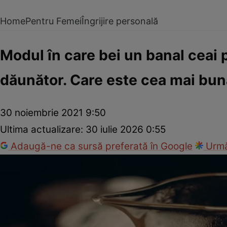
Home
Pentru Femei
Îngrijire personală
Modul în care bei un banal ceai 
dăunător. Care este cea mai bun
30 noiembrie 2021 9:50
Ultima actualizare:
30 iulie 2026 0:55
Adaugă-ne ca sursă preferată în Google
Urmă