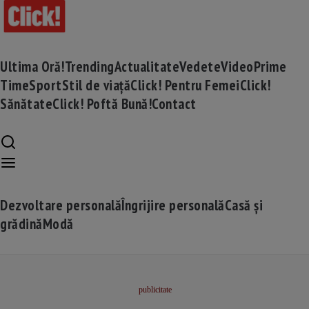
Ultima Oră!
Trending
Actualitate
Vedete
Video
Prime
Time
Sport
Stil de viață
Click! Pentru Femei
Click!
Sănătate
Click! Poftă Bună!
Contact
Dezvoltare personală
Îngrijire personală
Casă și
grădină
Modă