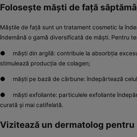
Folosește măști de față săptămâ
Măștile de față sunt un tratament cosmetic la îndemâ
îndemână o gamă diversificată de măști. Pentru ten
● măști din argilă: contribuie la absorbția excesul
stimulează producția de colagen;
● măști pe bază de cărbune: îndepărtează celule
● măști exfoliante: particulele exfoliante îndepăr
curată și mai catifelată.
Vizitează un dermatolog pentru