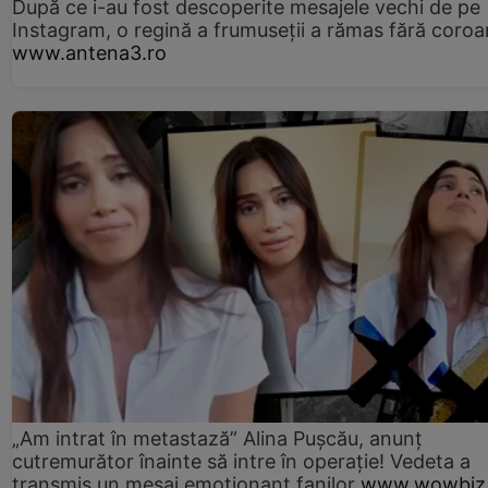
După ce i-au fost descoperite mesajele vechi de pe
Instagram, o regină a frumuseții a rămas fără coro
www.antena3.ro
„Am intrat în metastază” Alina Pușcău, anunț
cutremurător înainte să intre în operație! Vedeta a
transmis un mesaj emoționant fanilor
www.wowbiz.