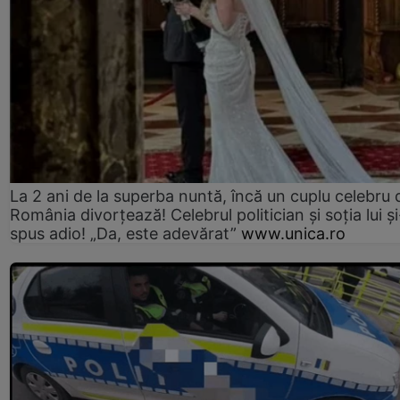
La 2 ani de la superba nuntă, încă un cuplu celebru 
România divorțează! Celebrul politician și soția lui ș
spus adio! „Da, este adevărat”
www.unica.ro