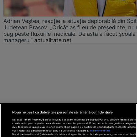
Adrian Veștea, reacție la situația deplorabilă din Spit
Județean Brașov: „Oricât aș fi eu de președinte, nu
bag peste fluxurile medicale. De asta a făcut școală
managerul”
actualitate.net
Nouă ne pasă ca datele tale personale să rămână confidențiale
Noi și partenerii noștri
606
stocăm și/sau accesăm informații pe dispozitivul dvs., precum identificatorii
cookie unici pentru prelucrarea datelor cu caracter personal. Puteți accepta sau gestiona alegerile
dvs. făcând clic mai jos sau în orice moment, pe pagina cu politica de confidențialitate. Aceste alegeri
vor fi raportate partenerilor noștri și nu vă vor afecta navigarea.
Mai multe detalii
Noi si partenerii nostri (retelele de socializare si agentiile de publicitate partenere, precum si furnizorii