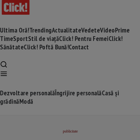
Ultima Oră!
Trending
Actualitate
Vedete
Video
Prime
Time
Sport
Stil de viață
Click! Pentru Femei
Click!
Sănătate
Click! Poftă Bună!
Contact
Dezvoltare personală
Îngrijire personală
Casă și
grădină
Modă