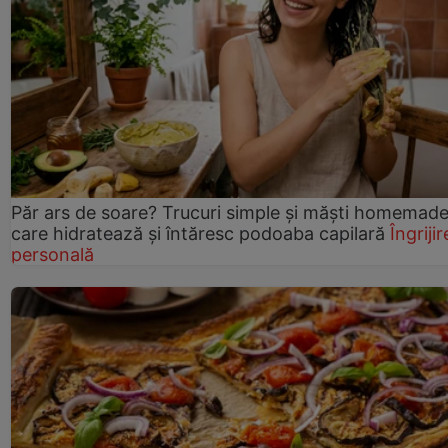
Păr ars de soare? Trucuri simple și măști homemad
care hidratează și întăresc podoaba capilară
Îngrijir
personală