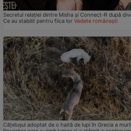
Secretul relației dintre Misha și Connect-R după div
Ce au stabilit pentru fiica lor
Vedete românești
Cățelușul adoptat de o haită de lupi în Grecia a muri
Povestea care a uimit lumea și a stârnit o controver