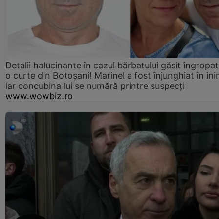
Detalii halucinante în cazul bărbatului găsit îngropat
o curte din Botoșani! Marinel a fost înjunghiat în ini
iar concubina lui se numără printre suspecți
www.wowbiz.ro