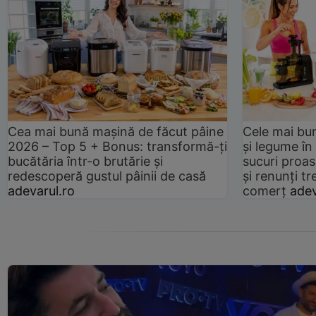
Cea mai bună mașină de făcut pâine
Cele mai bu
2026 – Top 5 + Bonus: transformă-ți
și legume în
bucătăria într-o brutărie și
sucuri proas
redescoperă gustul pâinii de casă
și renunți tr
adevarul.ro
comerț
adev