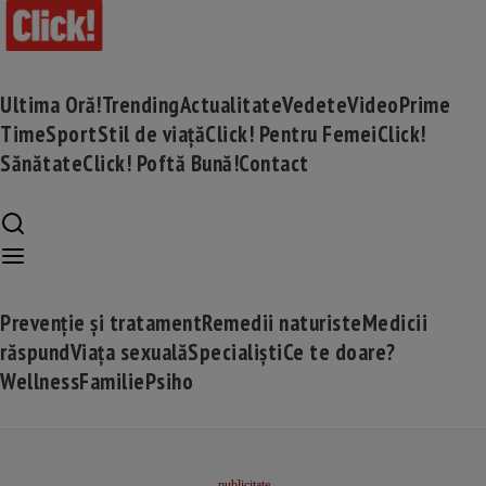
Ultima Oră!
Trending
Actualitate
Vedete
Video
Prime
Time
Sport
Stil de viață
Click! Pentru Femei
Click!
Sănătate
Click! Poftă Bună!
Contact
Prevenție și tratament
Remedii naturiste
Medicii
răspund
Viața sexuală
Specialiști
Ce te doare?
Wellness
Familie
Psiho