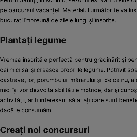
Pentru părinți, în schimb, sezonul estival nu vine doa
pe parcursul vacanței. Materialul următor te va inspi
bucurați împreună de zilele lungi și însorite.
Plantați legume
Vremea însorită e perfectă pentru grădinărit și pen
cei mici să-și crească propriile legume. Potrivit spec
castraveților, porumbului, mărarului și, de ce nu, a 
mici își vor dezvolta abilitățile motrice, dar și cu
activității, ar fi interesant să aflați care sunt ben
dacă le consumăm.
Creați noi concursuri