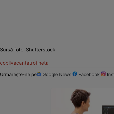
Sursă foto: Shutterstock
copii
vacanta
trotineta
Urmărește-ne pe
Google News
Facebook
In