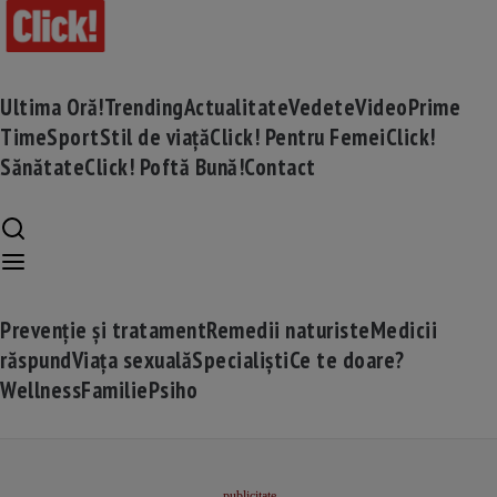
Ultima Oră!
Trending
Actualitate
Vedete
Video
Prime
Time
Sport
Stil de viață
Click! Pentru Femei
Click!
Sănătate
Click! Poftă Bună!
Contact
Prevenție și tratament
Remedii naturiste
Medicii
răspund
Viața sexuală
Specialiști
Ce te doare?
Wellness
Familie
Psiho