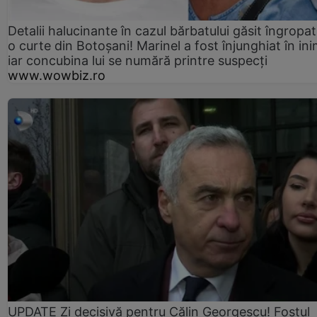
Detalii halucinante în cazul bărbatului găsit îngropat
o curte din Botoșani! Marinel a fost înjunghiat în ini
iar concubina lui se numără printre suspecți
www.wowbiz.ro
UPDATE Zi decisivă pentru Călin Georgescu! Fostul