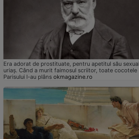
Era adorat de prostituate, pentru apetitul său sexua
uriaș. Când a murit faimosul scriitor, toate cocotele
Parisului l-au plâns
okmagazine.ro