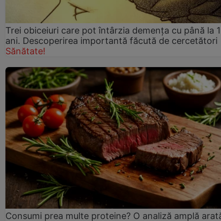
Trei obiceiuri care pot întârzia demența cu până la 
ani. Descoperirea importantă făcută de cercetători
Sănătate!
Consumi prea multe proteine? O analiză amplă arat