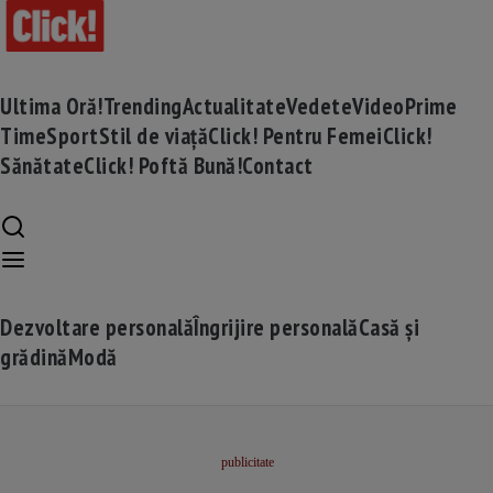
Ultima Oră!
Trending
Actualitate
Vedete
Video
Prime
Time
Sport
Stil de viață
Click! Pentru Femei
Click!
Sănătate
Click! Poftă Bună!
Contact
Dezvoltare personală
Îngrijire personală
Casă și
grădină
Modă