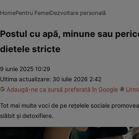
Home
Pentru Femei
Dezvoltare personală
Postul cu apă, minune sau peric
dietele stricte
9 iunie 2025 10:29
Ultima actualizare:
30 iulie 2026 2:42
Adaugă-ne ca sursă preferată în Google
Urmă
Tot mai multe voci de pe rețelele sociale promovea
slăbit și detoxifiere.