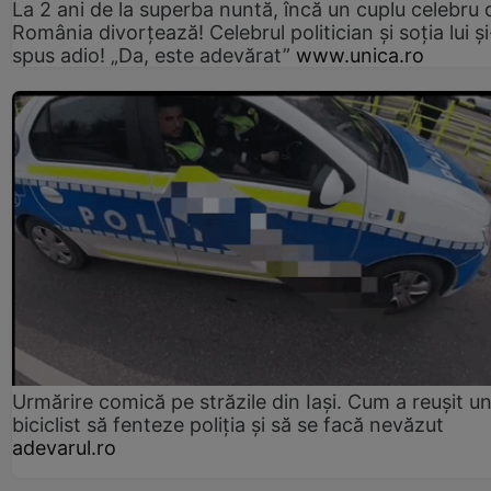
La 2 ani de la superba nuntă, încă un cuplu celebru 
România divorțează! Celebrul politician și soția lui ș
spus adio! „Da, este adevărat”
www.unica.ro
Urmărire comică pe străzile din Iași. Cum a reușit u
biciclist să fenteze poliția și să se facă nevăzut
adevarul.ro