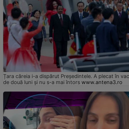
Țara căreia i-a dispărut Președintele. A plecat în va
de două luni și nu s-a mai întors
www.antena3.ro