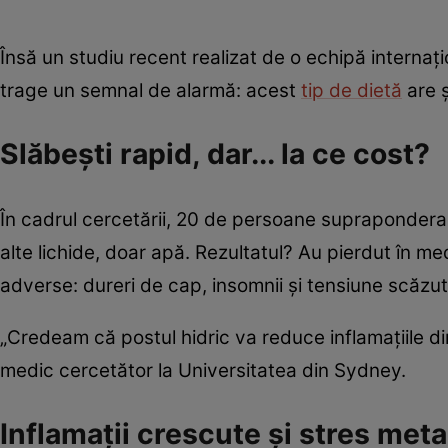
Însă un studiu recent realizat de o echipă internaț
trage un semnal de alarmă: acest
tip de dietă
are ș
Slăbești rapid, dar... la ce cost?
În cadrul cercetării, 20 de persoane supraponderale
alte lichide, doar apă. Rezultatul? Au pierdut în m
adverse: dureri de cap, insomnii și tensiune scăzut
„Credeam că postul hidric va reduce inflamațiile d
medic cercetător la Universitatea din Sydney.
Inflamații crescute și stres meta