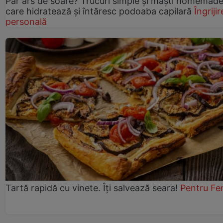
Păr ars de soare? Trucuri simple și măști homemad
care hidratează și întăresc podoaba capilară
Îngrijir
personală
Tartă rapidă cu vinete. Îți salvează seara!
Pentru Fe