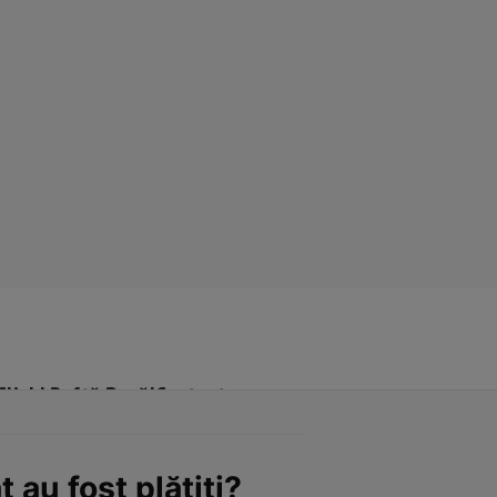
Click! Poftă Bună!
Contact
t au fost plătiți?