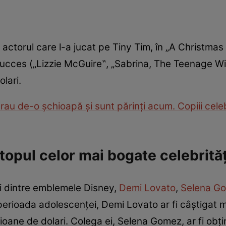
, actorul care l-a jucat pe Tiny Tim, în „A Christmas 
e succes („Lizzie McGuire‟, „Sabrina, The Teenage W
olari.
au de-o șchioapă și sunt părinți acum. Copiii celebr
topul celor mai bogate celebrită
i dintre emblemele Disney,
Demi Lovato
,
Selena G
erioada adolescenței, Demi Lovato ar fi câștigat mil
ioane de dolari. Colega ei, Selena Gomez, ar fi obțin