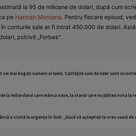
estimată la 95 de milioane de dolari, după cum scr
uca pe
Hannah Montana
. Pentru fiecare episod, ved
 în conturile sale ar fi intrat 450.000 de dolari. Astă
olari, potrivit „Forbes‟.
 cei mai bogați oameni ai lumii. Calitățile sale de lider sunt inconte
- de la miliardarul care mânca oase, la starul care nu plătea nota la 
ncă o vizită la urgențe în SUA: „Dacă vă așteptați la vreo sumă de a