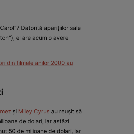
Carol‟? Datorită aparițiilor sale
itch‟), el are acum o avere
i din filmele anilor 2000 au
ți
omez
și
Miley Cyrus
au reușit să
ioane de dolari, iar astăzi
ut 50 de milioane de dolari, iar