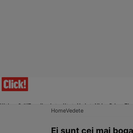
Ultima Oră!
Trending
Actualitate
Vedete
Video
Prime Ti
Home
Vedete
Ei sunt cei mai bogaț