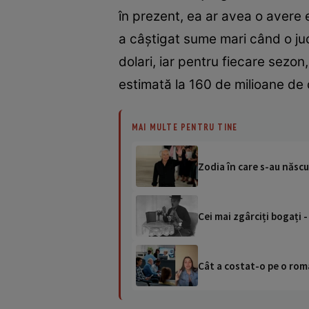
în prezent, ea ar avea o avere 
a câștigat sume mari când o j
dolari, iar pentru fiecare sezon,
estimată la 160 de milioane de d
MAI MULTE PENTRU TINE
Zodia în care s-au născut
Cei mai zgârciți bogați 
Cât a costat-o pe o româ