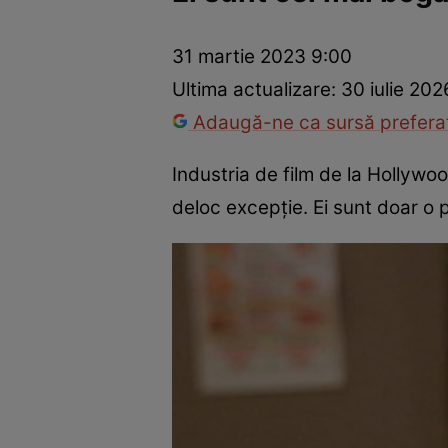
Vedete internaționale
Vedete românești
Interviurile Cli
31 martie 2023 9:00
Ultima actualizare:
30 iulie 202
Adaugă-ne ca sursă preferat
Industria de film de la Hollywood
deloc excepție. Ei sunt doar o p