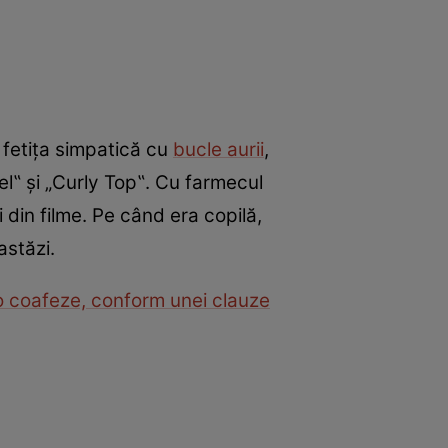
 fetița simpatică cu
bucle aurii
,
el‟ și „Curly Top‟. Cu farmecul
ii din filme. Pe când era copilă,
 astăzi.
o coafeze, conform unei clauze