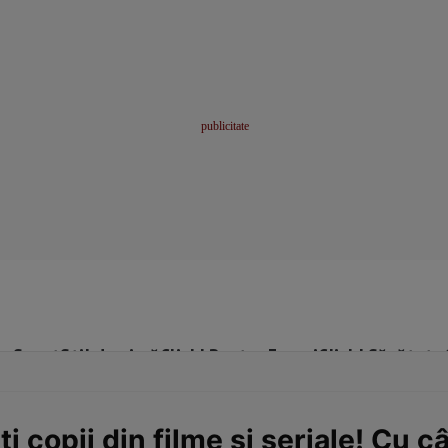
me
Sport
Stil de viață
Click! Pentru Femei
Click! Sănătate
i copii din filme și seriale! Cu câ