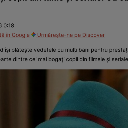
ck!
Paparazzii Click!
6 0:18
ă în Google
Urmărește-ne pe Discover
 își plătește vedetele cu mulți bani pentru prestația 
arte dintre cei mai bogați copii din filmele și seria