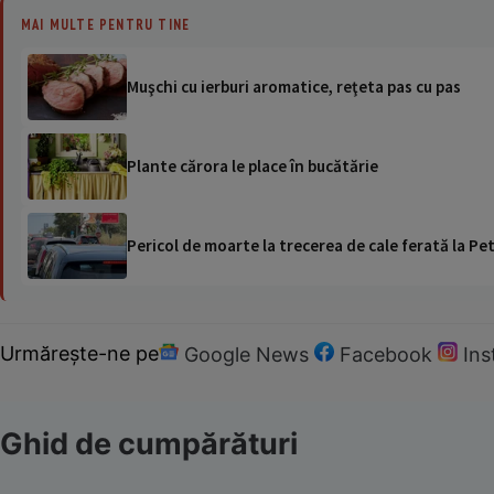
MAI MULTE PENTRU TINE
Muşchi cu ierburi aromatice, reţeta pas cu pas
Plante cărora le place în bucătărie
Pericol de moarte la trecerea de cale ferată la Pet
Urmărește-ne pe
Google News
Facebook
In
Ghid de cumpărături