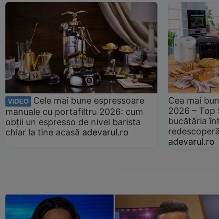
Cele mai bune espressoare
Cea mai bun
VIDEO
2026 – Top 
manuale cu portafiltru 2026: cum
bucătăria înt
obții un espresso de nivel barista
redescoperă 
chiar la tine acasă
adevarul.ro
adevarul.ro