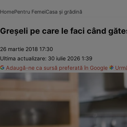
Home
Pentru Femei
Casa și grădină
Greşeli pe care le faci când găte
26 martie 2018 17:30
Ultima actualizare:
30 iulie 2026 1:39
Adaugă-ne ca sursă preferată în Google
Urmă