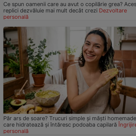
Ce spun oamenii care au avut o copilărie grea? Ace
replici dezvăluie mai mult decât crezi
Dezvoltare
personală
Păr ars de soare? Trucuri simple și măști homemad
care hidratează și întăresc podoaba capilară
Îngrijir
personală