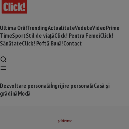
Ultima Oră!
Trending
Actualitate
Vedete
Video
Prime
Time
Sport
Stil de viață
Click! Pentru Femei
Click!
Sănătate
Click! Poftă Bună!
Contact
Dezvoltare personală
Îngrijire personală
Casă și
grădină
Modă