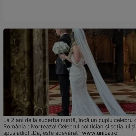
La 2 ani de la superba nuntă, încă un cuplu celebru 
România divorțează! Celebrul politician și soția lui ș
spus adio! „Da, este adevărat”
www.unica.ro