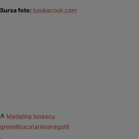
Sursa foto:
bookacook.com
Madalina Ionescu
greseli
bucatarie
sare
gatit