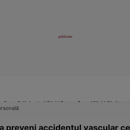
me
Sport
Stil de viață
Click! Pentru Femei
Click! Sănătate
ersonală
 a preveni accidentul vascular c