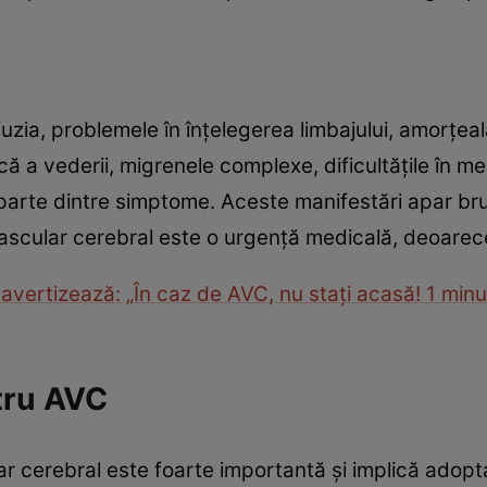
uzia, problemele în înțelegerea limbajului, amorțeala
că a vederii, migrenele complexe, dificultățile în me
 parte dintre simptome. Aceste manifestări apar bru
ascular cerebral este o urgență medicală, deoarece
 avertizează: „În caz de AVC, nu stați acasă! 1 min
ntru AVC
ar cerebral este foarte importantă și implică adop