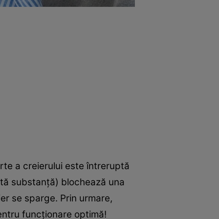
e a creierului este întreruptă
ită substanță) blochează una
ier se sparge. Prin urmare,
pentru funcționare optimă!