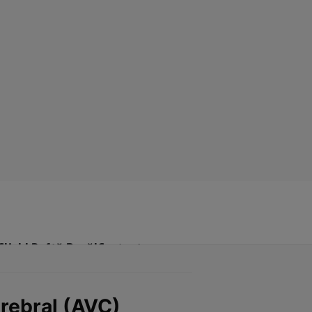
Click! Poftă Bună!
Contact
erebral (AVC)