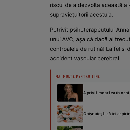
riscul de a dezvolta această af
supraviețuitorii acestuia.
Potrivit psihoterapeutului Anna
unui AVC, așa că dacă ai trecu
controalele de rutină! La fel ș
accident vascular cerebral.
MAI MULTE PENTRU TINE
A privit moartea în ochi 
Obişnuieşti să iei aspiri