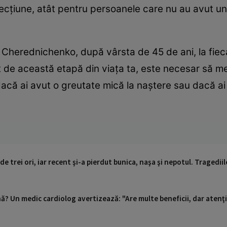
ecțiune, atât pentru persoanele care nu au avut un
 Cherednichenko, după vârsta de 45 de ani, la fiec
t de această etapă din viața ta, este necesar să me
i dacă ai avut o greutate mică la naștere sau dacă a
de trei ori, iar recent şi-a pierdut bunica, naşa şi nepotul. Tragedii
nă? Un medic cardiolog avertizează: "Are multe beneficii, dar atenţie 