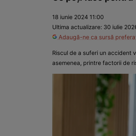
Dezvoltare personală
Îngrijire personală
Casă și grădină
18 iunie 2024 11:00
Ultima actualizare:
30 iulie 202
Adaugă-ne ca sursă preferat
Riscul de a suferi un accident v
asemenea, printre factorii de r