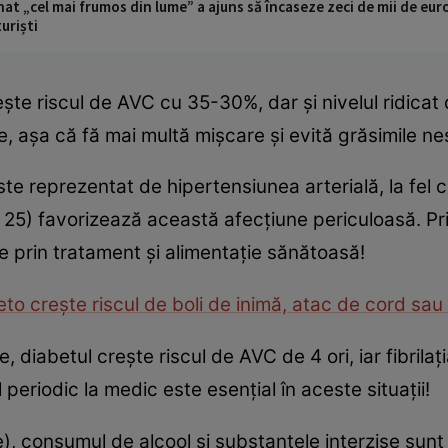
t „cel mai frumos din lume” a ajuns să încaseze zeci de mii de eur
turiști
crește riscul de AVC cu 35-30%, dar și nivelul ridicat
, așa că fă mai multă mișcare și evită grăsimile n
te reprezentat de hipertensiunea arterială, la fel c
 25) favorizează această afecțiune periculoasă. P
e prin tratament și alimentație sănătoasă!
eto crește riscul de boli de inimă, atac de cord sa
e, diabetul crește riscul de AVC de 4 ori, iar fibrilați
 periodic la medic este esențial în aceste situații!
), consumul de alcool și substanțele interzise sunt 