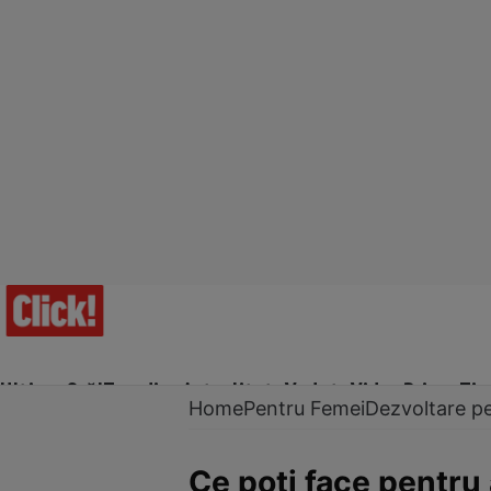
Ultima Oră!
Trending
Actualitate
Vedete
Video
Prime Ti
Home
Pentru Femei
Dezvoltare p
Ce poți face pentru