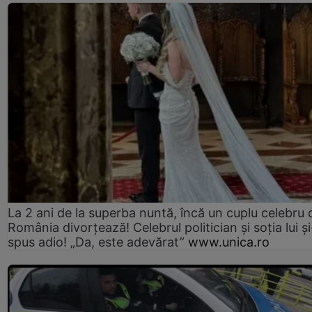
La 2 ani de la superba nuntă, încă un cuplu celebru 
România divorțează! Celebrul politician și soția lui ș
spus adio! „Da, este adevărat”
www.unica.ro