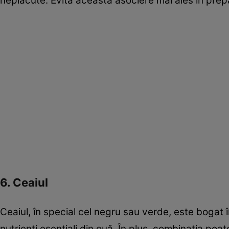
neplăcute. Evită această asociere mai ales în prepa
6. Ceaiul
Ceaiul, în special cel negru sau verde, este bogat în
nutrienți esențiali din ouă. În plus, combinația poa