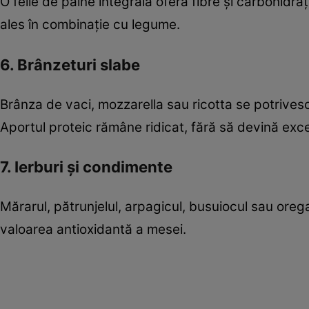
O felie de pâine integrală oferă fibre și carbohidra
ales în combinație cu legume.
6. Brânzeturi slabe
Brânza de vaci, mozzarella sau ricotta se potrivesc
Aportul proteic rămâne ridicat, fără să devină exce
7. Ierburi și condimente
Mărarul, pătrunjelul, arpagicul, busuiocul sau ore
valoarea antioxidantă a mesei.