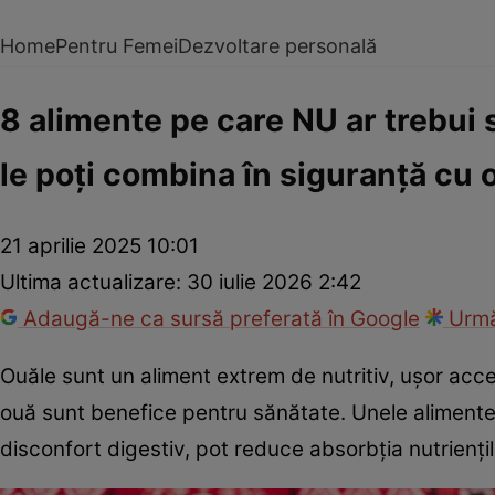
Home
Pentru Femei
Dezvoltare personală
8 alimente pe care NU ar trebui 
le poți combina în siguranță cu 
21 aprilie 2025 10:01
Ultima actualizare:
30 iulie 2026 2:42
Adaugă-ne ca sursă preferată în Google
Urmă
Ouăle sunt un aliment extrem de nutritiv, ușor acces
ouă sunt benefice pentru sănătate. Unele aliment
disconfort digestiv, pot reduce absorbția nutrienți