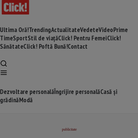
Ultima Oră!
Trending
Actualitate
Vedete
Video
Prime
Time
Sport
Stil de viață
Click! Pentru Femei
Click!
Sănătate
Click! Poftă Bună!
Contact
Dezvoltare personală
Îngrijire personală
Casă și
grădină
Modă