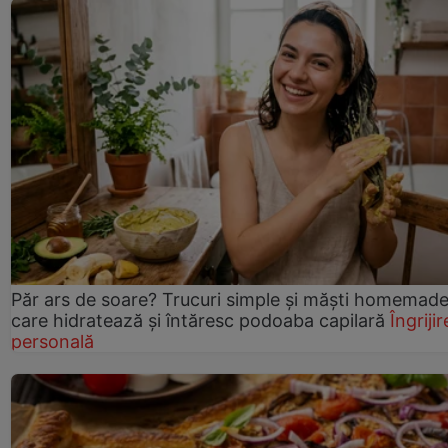
Păr ars de soare? Trucuri simple și măști homemad
care hidratează și întăresc podoaba capilară
Îngrijir
personală